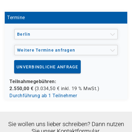
Kenntnisse über Codierung von wie man Azure AD
sondern als praxisorientierten Workshop ohne
B2C und Berechtigungs- /
Zertifizierung.
Einverständniskonzepten
Termine
Getränke und Snacks sind im Seminarpreis enthalten.
Berlin
Weitere Termine anfragen
UNVERBINDLICHE ANFRAGE
Teilnahmegebühren:
2.550,00
€
(
3.034,50
€ inkl.
19 %
MwSt.)
Durchführung ab 1 Teilnehmer
Sie wollen uns lieber schreiben? Dann nutzen
Sie unser Kontaktformular.