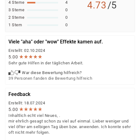
4.73
/5
4 Sterne
4
3 Sterne
0
2 Sterne
0
1 Stern
0
Viele "aha" oder "wow" Effekte kamen auf.
Erstellt: 02.10.2024
★
★
★
★
★
★
★
★
★
★
5.00
Sehr gute Hilfen in der täglichen Arbeit.
War diese Bewertung hilfreich?
39 Personen fanden die Bewertung hilfreich
Feedback
Erstellt: 18.07.2024
★
★
★
★
★
★
★
★
★
★
5.00
Inhaltlich echt viel Neues, .
mir ehrlich gesagt schon zu viel auf einmal. Lieber weniger und
viel öfter am selbigen Tag üben bzw. anwenden. Ich konnte sehr
oft nicht mehr folgen.