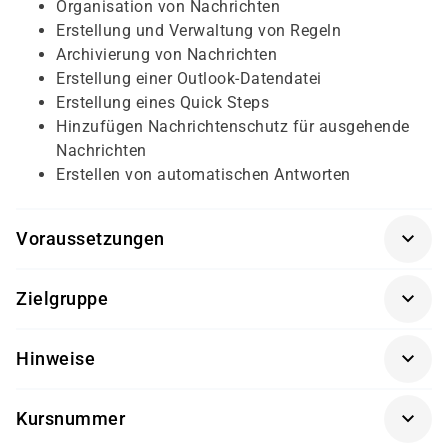
Organisation von Nachrichten
Erstellung und Verwaltung von Regeln
Archivierung von Nachrichten
Erstellung einer Outlook-Datendatei
Erstellung eines Quick Steps
Hinzufügen Nachrichtenschutz für ausgehende
Nachrichten
Erstellen von automatischen Antworten
Voraussetzungen
Für diesen Kurs sollten die Kursteilnehmer folgende
Zielgruppe
Vorkenntnisse mitbringen:
Dieser Kurs richtet sich an Outlook Anwender, die die
Grundkenntnisse von Outlook
Hinweise
erweiterten Funktionsmöglichkeiten von Outlook
kennenlernen möchten.
Software-Version nach Kundenwunsch
Kursnummer
Getränke und Snacks sind im Seminarpreis