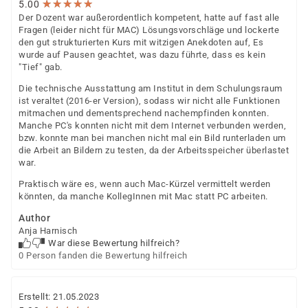
★
★
★
★
★
★
★
★
★
★
5.00
Der Dozent war außerordentlich kompetent, hatte auf fast alle
Fragen (leider nicht für MAC) Lösungsvorschläge und lockerte
den gut strukturierten Kurs mit witzigen Anekdoten auf, Es
wurde auf Pausen geachtet, was dazu führte, dass es kein
"Tief" gab.
Die technische Ausstattung am Institut in dem Schulungsraum
ist veraltet (2016-er Version), sodass wir nicht alle Funktionen
mitmachen und dementsprechend nachempfinden konnten.
Manche PC's konnten nicht mit dem Internet verbunden werden,
bzw. konnte man bei manchen nicht mal ein Bild runterladen um
die Arbeit an Bildern zu testen, da der Arbeitsspeicher überlastet
war.
Praktisch wäre es, wenn auch Mac-Kürzel vermittelt werden
könnten, da manche KollegInnen mit Mac statt PC arbeiten.
Author
Anja Harnisch
War diese Bewertung hilfreich?
0 Person fanden die Bewertung hilfreich
Erstellt: 21.05.2023