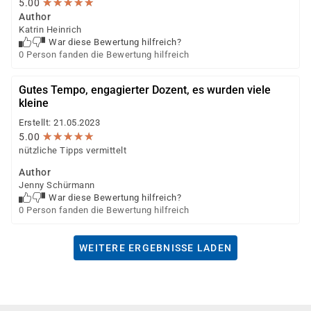
★
★
★
★
★
★
★
★
★
★
5.00
Author
Katrin Heinrich
War diese Bewertung hilfreich?
0 Person fanden die Bewertung hilfreich
Gutes Tempo, engagierter Dozent, es wurden viele
kleine
Erstellt: 21.05.2023
★
★
★
★
★
★
★
★
★
★
5.00
nützliche Tipps vermittelt
Author
Jenny Schürmann
War diese Bewertung hilfreich?
0 Person fanden die Bewertung hilfreich
WEITERE ERGEBNISSE LADEN