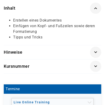
Inhalt
Erstellen eines Dokumentes
Einfügen von Kopf- und Fußzeilen sowie deren
Formatierung
Tipps und Tricks
Hinweise
Software-Version nach Kundenwunsch
Kursnummer
Getränke und Snacks sind im Seminarpreis
S 1270
enthalten.
Termine
Live Online Training