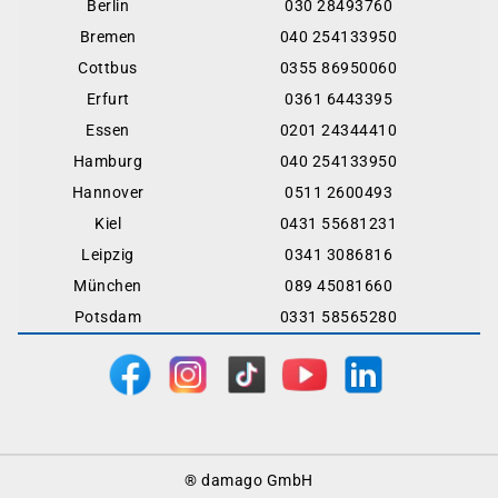
Berlin
030 28493760
Bremen
040 254133950
Cottbus
0355 86950060
Erfurt
0361 6443395
Essen
0201 24344410
Hamburg
040 254133950
Hannover
0511 2600493
Kiel
0431 55681231
Leipzig
0341 3086816
München
089 45081660
Potsdam
0331 58565280
Footer
® damago GmbH