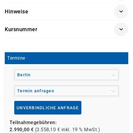
IT-Administratoren, Systemingenieure und Architekten,
Hinweise
die NetScaler ADC einsetzen und verwalten wollen
Die Durchführung dieses Kurses findet in Kooperation
Kursnummer
mit einem unserer Partner statt.
CX-NS-201AR
Termine
Berlin
Termin anfragen
UNVERBINDLICHE ANFRAGE
Teilnahmegebühren:
2.990,00
€
(
3.558,10
€ inkl.
19 %
MwSt.)