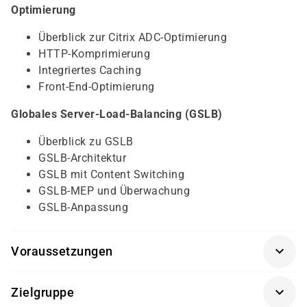
Optimierung
Überblick zur Citrix ADC-Optimierung
HTTP-Komprimierung
Integriertes Caching
Front-End-Optimierung
Globales Server-Load-Balancing (GSLB)
Überblick zu GSLB
GSLB-Architektur
GSLB mit Content Switching
GSLB-MEP und Überwachung
GSLB-Anpassung
Voraussetzungen
Grundkenntnisse in TCP/IP, HTTP, OSI-Modell und
Zielgruppe
Netzwerktechnik empfohlen