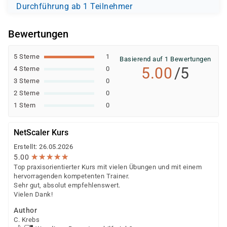
Durchführung ab 1 Teilnehmer
Bewertungen
5 Sterne
1
Basierend auf 1 Bewertungen
5.00
/5
4 Sterne
0
3 Sterne
0
2 Sterne
0
1 Stern
0
NetScaler Kurs
Erstellt: 26.05.2026
★
★
★
★
★
★
★
★
★
★
5.00
Top praxisorientierter Kurs mit vielen Übungen und mit einem
hervorragenden kompetenten Trainer.
Sehr gut, absolut empfehlenswert.
Vielen Dank!
Author
C. Krebs