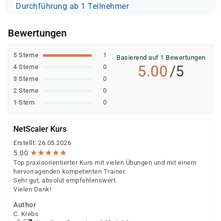
Durchführung ab 1 Teilnehmer
Bewertungen
5 Sterne
1
Basierend auf 1 Bewertungen
5.00
/5
4 Sterne
0
3 Sterne
0
2 Sterne
0
1 Stern
0
NetScaler Kurs
Erstellt: 26.05.2026
★
★
★
★
★
★
★
★
★
★
5.00
Top praxisorientierter Kurs mit vielen Übungen und mit einem
hervorragenden kompetenten Trainer.
Sehr gut, absolut empfehlenswert.
Vielen Dank!
Author
C. Krebs