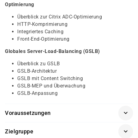
Optimierung
Überblick zur Citrix ADC-Optimierung
HTTP-Komprimierung
Integriertes Caching
Front-End-Optimierung
Globales Server-Load-Balancing (GSLB)
Überblick zu GSLB
GSLB-Architektur
GSLB mit Content Switching
GSLB-MEP und Überwachung
GSLB-Anpassung
Voraussetzungen
Grundkenntnisse in TCP/IP, HTTP, OSI-Modell und
Zielgruppe
Netzwerktechnik empfohlen