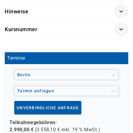
IT-Administratoren, Systemingenieure und Architekten,
Hinweise
die NetScaler ADC einsetzen und verwalten wollen
Die Durchführung dieses Kurses findet in Kooperation
Kursnummer
mit einem unserer Partner statt.
CX-NS-201AR
Termine
Berlin
Termin anfragen
UNVERBINDLICHE ANFRAGE
Teilnahmegebühren:
2.990,00
€
(
3.558,10
€ inkl.
19 %
MwSt.)