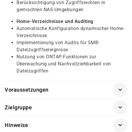
Berücksichtigung von Zugriffsrechten in
gemischten NAS-Umgebungen
Home-Verzeichnisse und Auditing
Automatische Konfiguration dynamischer Home-
Verzeichnisse
Implementierung von Audits für SMB-
Dateizugriffsereignisse
Nutzung von ONTAP-Funktionen zur
Überwachung und Nachvollziehbarkeit von
Dateizugriffen
Voraussetzungen
Für eine erfolgreiche Teilnahme sollten Sie bereits
Zielgruppe
grundlegende Kenntnisse in der ONTAP-Administration
und im NAS-Umfeld mitbringen.
Der Kurs richtet sich an Administratorinnen und
Hinweise
Administratoren, Architektinnen und Architekten sowie
Teilnahme am Kurs ONTAP Cluster