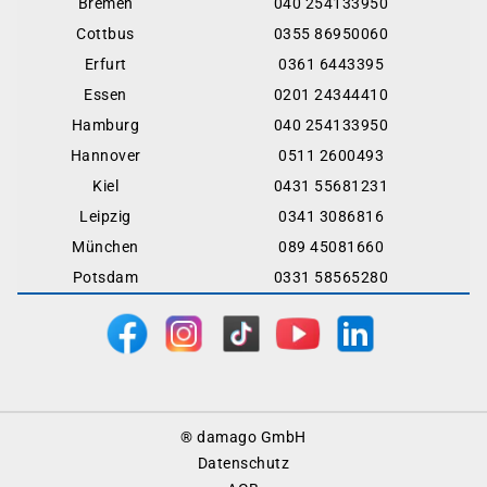
Bremen
040 254133950
Cottbus
0355 86950060
Erfurt
0361 6443395
Essen
0201 24344410
Hamburg
040 254133950
Hannover
0511 2600493
Kiel
0431 55681231
Leipzig
0341 3086816
München
089 45081660
Potsdam
0331 58565280
Footer
® damago GmbH
Menu
Datenschutz