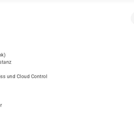
nk)
nstanz
ss und Cloud Control
r