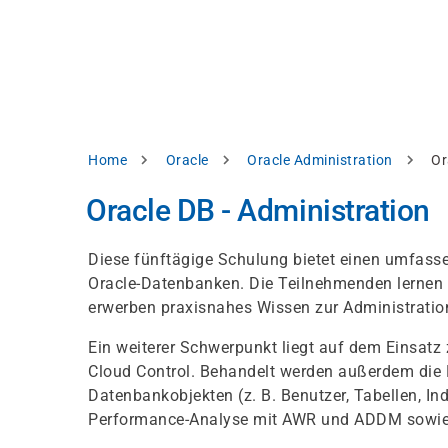
Direkt
alysieren,
zum
Inhalt
rbessern
d
levante
halte
zuzeigen.
Pfadnavigation
Home
Oracle
Oracle Administration
Or
Alles
Oracle DB - Administration
akzeptieren
Einstellungen
Diese fünftägige Schulung bietet einen umfasse
Oracle-Datenbanken. Die Teilnehmenden lernen 
Ablehnen
erwerben praxisnahes Wissen zur Administratio
Ein weiterer Schwerpunkt liegt auf dem Einsatz
ressum
Datenschutzhinweis
Cloud Control. Behandelt werden außerdem die 
Datenbankobjekten (z. B. Benutzer, Tabellen, I
Performance-Analyse mit AWR und ADDM sowie