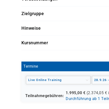
Allgemeine Kenntnisse in der Abfragesprache SQ
Zielgruppe
Der Kurs richtet sich an Fachkräfte, die für d
Hinweise
verantwortlich sind, insbesondere an Datenban
Getränke und Snacks sind im Seminarpreis enth
Kursnummer
OR9001-03
Termine
Live Online Training
28.9.26 
1.995,00
€
(
2.374,05
€ 
Teilnahmegebühren:
Durchführung ab 1 Tei