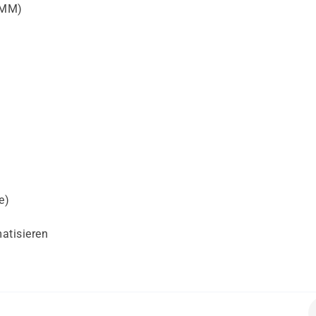
AMM)
e)
atisieren