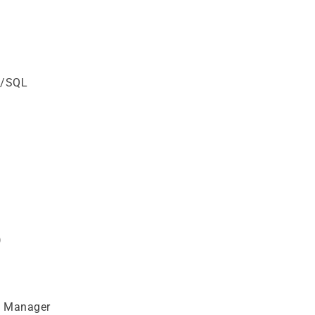
L/SQL
)
e Manager