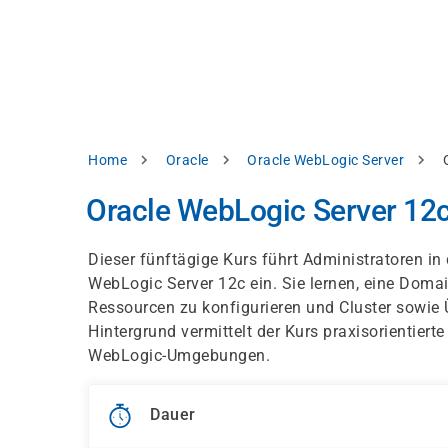
Direkt
alysieren,
zum
Inhalt
rbessern
d
levante
halte
zuzeigen.
Pfadnavigation
Home
Oracle
Oracle WebLogic Server
Alles
Oracle WebLogic Server 12c:
akzeptieren
Einstellungen
Dieser fünftägige Kurs führt Administratoren in 
WebLogic Server 12c ein. Sie lernen, eine Dom
Ablehnen
Ressourcen zu konfigurieren und Cluster sowie
Hintergrund vermittelt der Kurs praxisorientie
WebLogic-Umgebungen.
ressum
Datenschutzhinweis
Dauer