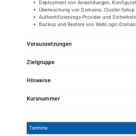
Deployment von Anwendungen, Konfigurat
Überwachung von Domains, Cluster-Setup
Authentifizierungs-Provider und Sicherhei
Backup und Restore von WebLogic-Domai
Voraussetzungen
Erfahrung in der Systemadministration
Zielgruppe
Erfahrung mit grundlegenden Linux-Befehl
Systemadministratoren und Entwickler mit erst
Hinweise
WebLogic Server 12c übernehmen oder optimie
Getränke und Snacks sind im Seminarpreis enth
Kursnummer
OR9141-04
Termine