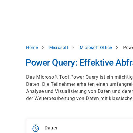
Direkt
alysieren,
zum
Inhalt
rbessern
d
levante
halte
zuzeigen.
Pfadnavigation
Home
Microsoft
Microsoft Office
Powe
Alles
Power Query: Effektive Abf
akzeptieren
Einstellungen
Das Microsoft Tool Power Query ist ein mächtig
Daten. Die Teilnehmer erhalten einen umfangrei
Ablehnen
Analyse und Visualisierung von Daten und der
der Weiterbearbeitung von Daten mit klassisch
ressum
Datenschutzhinweis
Dauer