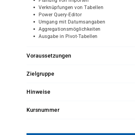
Planung von Importen
Verknüpfungen von Tabellen
Power Query-Editor
Umgang mit Datumsangaben
Aggregationsmöglichkeiten
Ausgabe in Pivot-Tabellen
Voraussetzungen
Für diesen Kurs sollten die Kursteilnehmer folg
Zielgruppe
allgemeine PC-Kenntnisse
Dieser Kurs richtet sich an Anwender aus dem Be
Kenntnisse in MS Excel
Hinweise
Getränke und Snacks sind im Seminarpreis enth
Kursnummer
S 1253