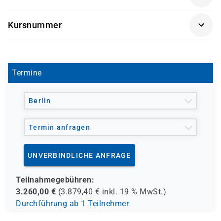
Infrastrukturen betreiben oder einführen möchten
Getränke und Snacks sind im Seminarpreis enthalten.
Kursnummer
OR9113-04
Termine
Berlin
Termin anfragen
UNVERBINDLICHE ANFRAGE
Teilnahmegebühren:
3.260,00
€
(
3.879,40
€ inkl.
19 %
MwSt.)
Durchführung ab 1 Teilnehmer