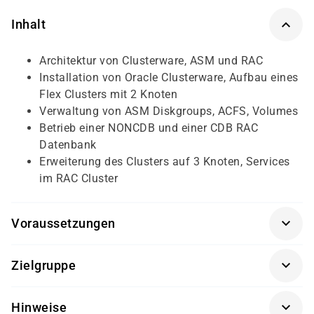
Inhalt
Architektur von Clusterware, ASM und RAC
Installation von Oracle Clusterware, Aufbau eines
Flex Clusters mit 2 Knoten
Verwaltung von ASM Diskgroups, ACFS, Volumes
Betrieb einer NONCDB und einer CDB RAC
Datenbank
Erweiterung des Clusters auf 3 Knoten, Services
im RAC Cluster
Voraussetzungen
Kenntnisse in Oracle Datenbankadministration
Zielgruppe
(vorzugsweise 19c), Betriebssystem‐ (Unix/Linux) und
Storage‐Know-how, Grundlagen in RAC/ASM
Datenbank- und Systemadministratoren sowie Storage-
Hinweise
Verantwortliche, die Oracle Cluster- und RAC-