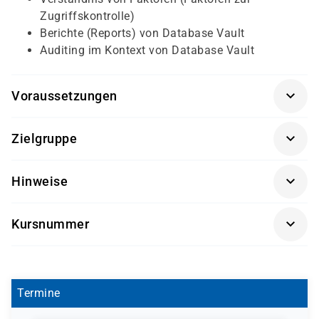
Zugriffskontrolle)
Berichte (Reports) von Database Vault
Auditing im Kontext von Database Vault
Voraussetzungen
Kenntnisse in Oracle Datenbank­administration
Zielgruppe
Kenntnisse in PL/SQL
Datenbank­administratoren
Hinweise
Security-Administratoren
Getränke und Snacks sind im Seminarpreis enthalten.
Kursnummer
OR9117-04
Termine