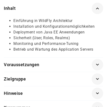
Inhalt
Einführung in WildFly Architektur
Installation und Konfigurationsmöglichkeiten
Deployment von Java EE Anwendungen
Sicherheit (User, Roles, Realms)
Monitoring und Performance-Tuning
Betrieb und Wartung des Application Servers
Voraussetzungen
Grundkenntnisse in Java/Java EE und Application
Zielgruppe
Servern. Verständnis für Web- und
Unternehmensanwendungen ist hilfreich
Systemadministratoren, Java-Entwickler oder
Hinweise
Application-Server-Administratoren, die sich mit
WildFly oder vergleichbaren Java-EE-Servern vertraut
Getränke und Snacks sind im Seminarpreis enthalten.
machen möchten