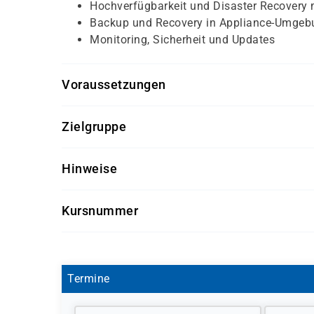
Hochverfügbarkeit und Disaster Recovery
Backup und Recovery in Appliance-Umgeb
Monitoring, Sicherheit und Updates
Voraussetzungen
Kenntnisse in Oracle Datenbank-Administration
Zielgruppe
Grundlagen von Hochverfügbarkeit und Backup/
Datenbankadministratoren, Systemadministrator
Hinweise
betreiben
Getränke und Snacks sind im Seminarpreis enth
Kursnummer
OR9131-04
Termine