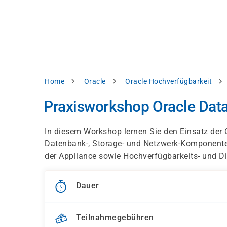
Direkt
alysieren,
zum
Inhalt
rbessern
d
levante
halte
zuzeigen.
Pfadnavigation
Home
Oracle
Oracle Hochverfügbarkeit
Alles
Praxisworkshop Oracle Dat
akzeptieren
Einstellungen
In diesem Workshop lernen Sie den Einsatz der 
Datenbank-, Storage- und Netzwerk-Komponenten.
Ablehnen
der Appliance sowie Hochverfügbarkeits- und Di
ressum
Datenschutzhinweis
Dauer
Teilnahmegebühren