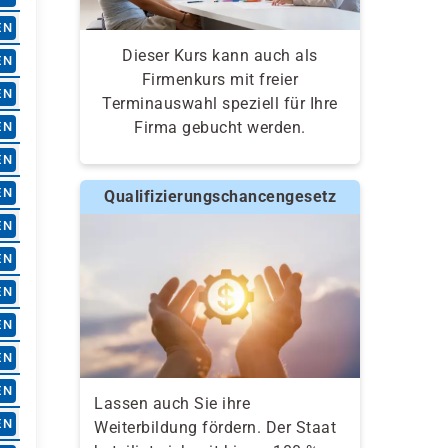
EN
Dieser Kurs kann auch als
EN
Firmenkurs mit freier
EN
Terminauswahl speziell für Ihre
Firma gebucht werden.
EN
EN
EN
Qualifizierungschancengesetz
EN
EN
EN
EN
EN
EN
Lassen auch Sie ihre
EN
Weiterbildung fördern. Der Staat