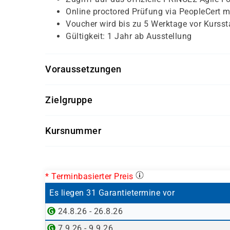
Online proctored Prüfung via PeopleCert m
Voucher wird bis zu 5 Werktage vor Kursstar
Gültigkeit: 1 Jahr ab Ausstellung
Voraussetzungen
Es sind keine Vorkenntnisse erforderlich
Zielgruppe
Projektmanager und Projektmitarbeiter
Kursnummer
Führungskräfte, Geschäftsführer, Change
P2AGF
Mitarbeiter aus Projektunterstützung und 
Alle, die PRINCE2 in agilen Umfeldern an
* Terminbasierter Preis
Es liegen 31 Garantietermine vor
24.8.26 - 26.8.26
7.9.26 - 9.9.26