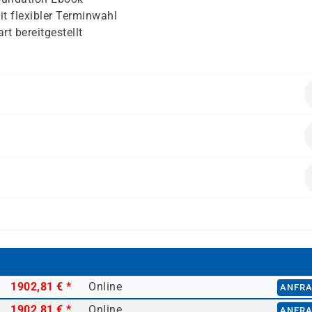
it flexibler Terminwahl
t bereitgestellt
 Manager
-sicherung
wenden möchten
1902,81 €
*
Online
ANFR
1902,81 €
*
Online
ANFR