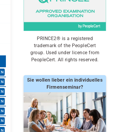
PRINCE2® is a registered
trademark of the PeopleCert
group. Used under licence from
PeopleCert. All rights reserved.
EN
Sie wollen lieber ein individuelles
EN
Firmenseminar?
EN
EN
EN
EN
EN