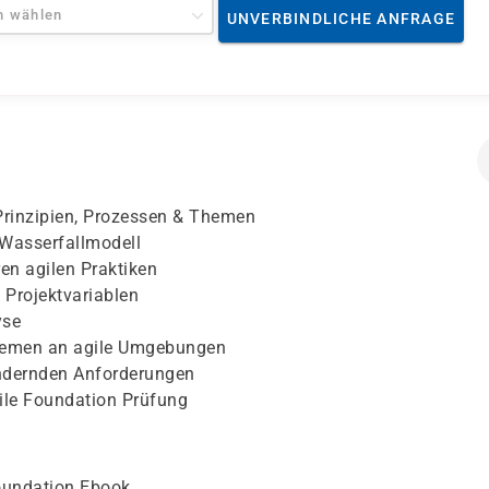
n wählen
UNVERBINDLICHE ANFRAGE
rinzipien, Prozessen & Themen
 Wasserfallmodell
n agilen Praktiken
 Projektvariablen
yse
hemen an agile Umgebungen
ndernden Anforderungen
gile Foundation Prüfung
Foundation Ebook