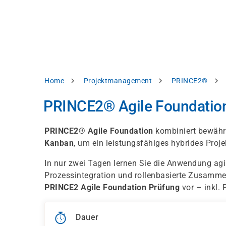
Direkt
alysieren,
zum
Inhalt
rbessern
d
levante
halte
zuzeigen.
Pfadnavigation
Home
Projektmanagement
PRINCE2®
Alles
PRINCE2® Agile Foundatio
akzeptieren
Einstellungen
PRINCE2® Agile Foundation
kombiniert bewähr
Kanban
, um ein leistungsfähiges hybrides Pro
Ablehnen
In nur zwei Tagen lernen Sie die Anwendung agi
Prozessintegration und rollenbasierte Zusammena
ressum
Datenschutzhinweis
PRINCE2 Agile Foundation Prüfung
vor – inkl.
Dauer