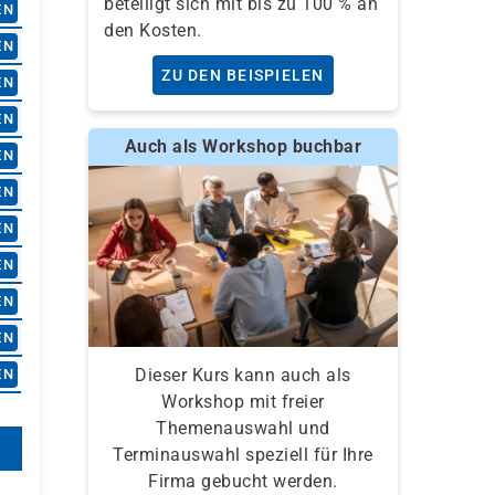
beteiligt sich mit bis zu 100 % an
EN
den Kosten.
EN
ZU DEN BEISPIELEN
EN
EN
Auch als Workshop buchbar
EN
EN
EN
EN
EN
EN
Dieser Kurs kann auch als
EN
Workshop mit freier
Themenauswahl und
Terminauswahl speziell für Ihre
Firma gebucht werden.