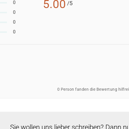
5.00
0
/5
0
0
0
0 Person fanden die Bewertung hilfre
Sie wollen uns lieber schreiben? Dann n