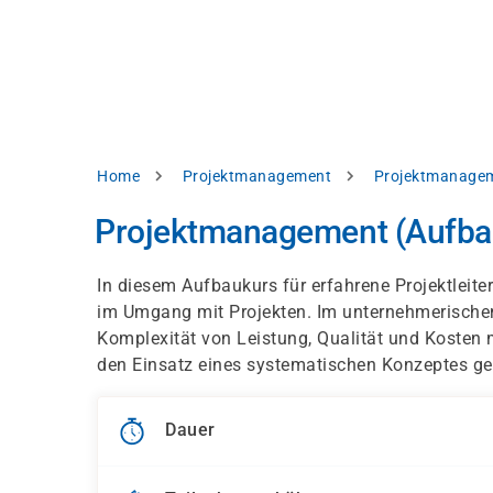
Direkt
alysieren,
zum
Inhalt
rbessern
d
levante
halte
zuzeigen.
Pfadnavigation
Home
Projektmanagement
Projektmanagem
Alles
Projektmanagement (Aufba
akzeptieren
Einstellungen
In diesem Aufbaukurs für erfahrene Projektleite
im Umgang mit Projekten. Im unternehmerische
Ablehnen
Komplexität von Leistung, Qualität und Koste
den Einsatz eines systematischen Konzeptes gerä
ressum
Datenschutzhinweis
Dauer