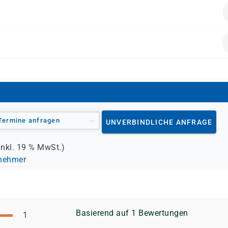
eug des Projektmanagement beherrschen.
rpreis enthalten.
Termine anfragen
UNVERBINDLICHE ANFRAGE
inkl.
19 %
MwSt.)
lnehmer
Basierend auf 1 Bewertungen
1