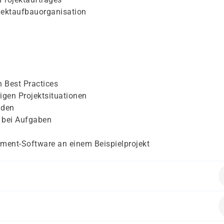
ojektaufbauorganisation
 Best Practices
igen Projektsituationen
nden
 bei Aufgaben
ment-Software an einem Beispielprojekt
en folgende Vorkenntnisse mitbringen:
er Organisation, die im Projektbereich direkt oder indirekt tä