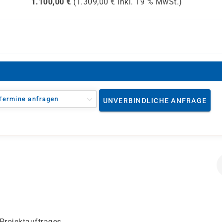
1.100,00
€
(
1.309,00
€ inkl.
19 %
MwSt.)
Termine anfragen
UNVERBINDLICHE ANFRAGE
Projektauftrages