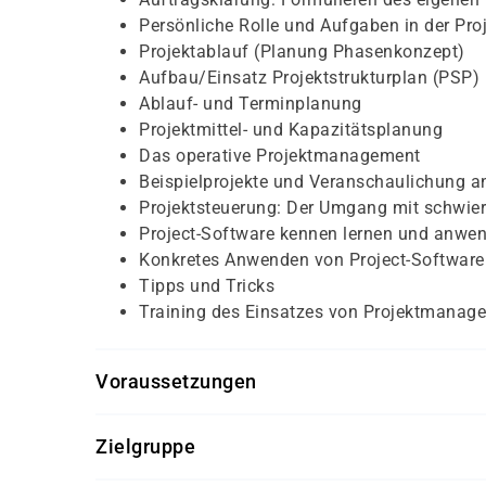
Persönliche Rolle und Aufgaben in der Pr
Projektablauf (Planung Phasenkonzept)
Aufbau/Einsatz Projektstrukturplan (PSP)
Ablauf- und Terminplanung
Projektmittel- und Kapazitätsplanung
Das operative Projektmanagement
Beispielprojekte und Veranschaulichung an
Projektsteuerung: Der Umgang mit schwier
Project-Software kennen lernen und anwe
Konkretes Anwenden von Project-Software
Tipps und Tricks
Training des Einsatzes von Projektmanage
Voraussetzungen
Für diesen Kurs sollten die Kursteilnehmer/-inn
Zielgruppe
Besuch des Basiskurses wäre von Vorteil
Dieser Kurs richtet sich an Mitarbeiter/-innen ein