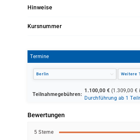
Hinweise
sind und bereits das grundlegende Handwerksz
Seminarunterlagen und Getränke sind im Semina
Kursnummer
PM 1008
Termine
Berlin
Weitere 
1.100,00
€
(
1.309,00
€ 
Teilnahmegebühren:
Durchführung ab 1 Tei
Bewertungen
5 Sterne