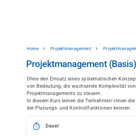
Direkt
alysieren,
zum
Inhalt
rbessern
d
levante
halte
zuzeigen.
Pfadnavigation
Home
Projektmanagement
Projektmanagem
Alles
Projektmanagement (Basis
akzeptieren
Einstellungen
Ohne den Einsatz eines systematischen Konzepte
von Bedeutung, die wachsende Komplexität von 
Ablehnen
Projektmanagements zu steuern.
In diesem Kurs lernen die Teilnehmer/-innen d
der Planungs- und Kontrollfunktionen kennen.
ressum
Datenschutzhinweis
Dauer