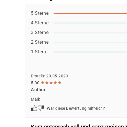
5 Sterne
4 Sterne
3 Sterne
2 Sterne
1 Stern
Erstellt: 20.05.2023
★
★
★
★
★
★
★
★
★
★
5.00
Author
Maik
War diese Bewertung hilfreich?
Kurz entsprach voll und ganz meinen 