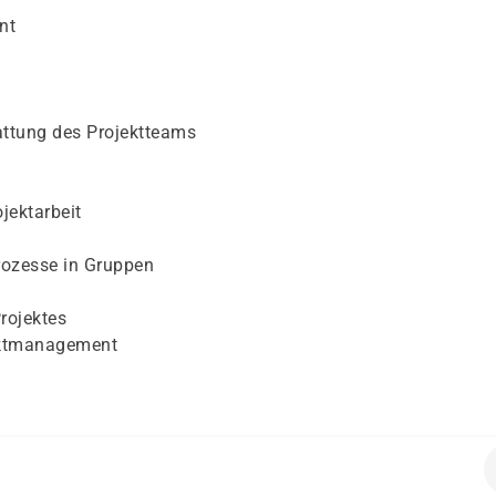
nt
tung des Projektteams
n
jektarbeit
ozesse in Gruppen
rojektes
ektmanagement