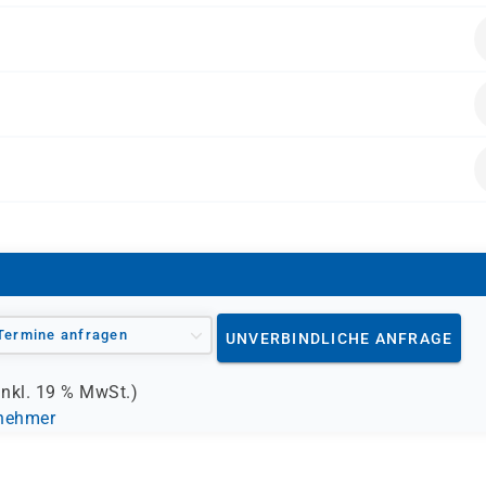
en folgende Vorkenntnisse mitbringen:
en einer Organisation, die im Projektbereich direkt oder indir
rpreis enthalten.
Termine anfragen
UNVERBINDLICHE ANFRAGE
inkl.
19 %
MwSt.)
lnehmer