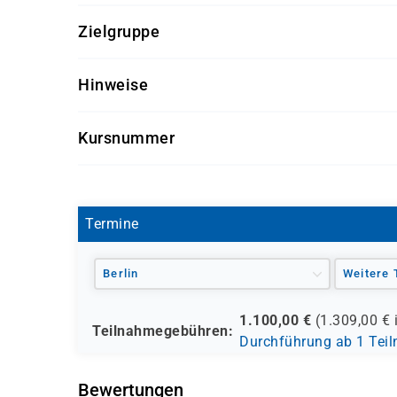
Für diesen Kurs sollten die Kursteilnehmer/-inn
Zielgruppe
keine
Dieser Kurs richtiet sich an alle Mitarbeiter/-inn
Hinweise
tätig sind.
Seminarunterlagen und Getränke sind im Semina
Kursnummer
PM 1007
Termine
Berlin
Weitere 
1.100,00
€
(
1.309,00
€ 
Teilnahmegebühren:
Durchführung ab 1 Tei
Bewertungen