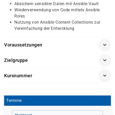
Absichern sensibler Daten mit Ansible Vault
Wiederverwendung von Code mittels Ansible
Roles
Nutzung von Ansible Content Collections zur
Vereinfachung der Entwicklung
Voraussetzungen
Bestandene RHCSA-Zertifizierung (EX200) oder
Zielgruppe
vergleichbare Kenntnisse
Empfohlen: Einstufungstest zur Kurseignung
Linux-Systemadministratoren
Kursnummer
Infrastrukturautomatisierer
RHANS
DevOps Engineers
System Design Engineers
Termine
Der Kurs richtet sich an Fachkräfte, die folgende
Aufgaben ausführen: