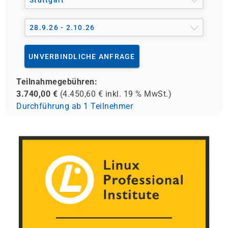
Stuttgart
Automatisiertes Konfigurationsmanagement
Standardisierte Anwendungsbereitstellung
28.9.26 - 2.10.26
Provisionierung und Deployment von
Entwicklungs-, Test- und Produktionssystemen
Integration in CI/CD-Workflows im DevOps-
UNVERBINDLICHE ANFRAGE
Umfeld
Teilnahmegebühren:
3.740,00
€
(
4.450,60
€ inkl.
19 %
MwSt.)
Durchführung ab 1 Teilnehmer