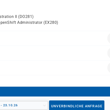
stration II (DO281)
 OpenShift Administrator (EX280)
stration I: Operating a Production Cluster (DO180)
oder
ozessverwaltung und Netzwerkinformationen
oren
undamentals (RH104)
s, Enterprise Architects
dungsinfrastruktur und -sicherheit
 - 23.10.26
UNVERBINDLICHE ANFRAGE