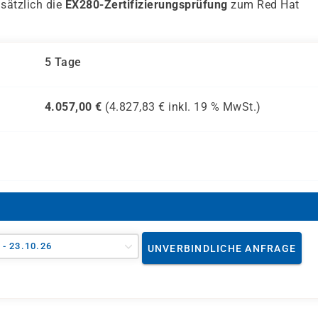
usätzlich die
EX280-Zertifizierungsprüfung
zum Red Hat
5 Tage
4.057,00
€
(
4.827,83
€ inkl.
19 %
MwSt.)
 - 23.10.26
UNVERBINDLICHE ANFRAGE