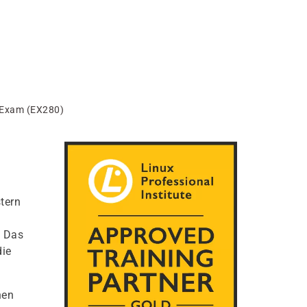
h Exam (EX280)
tern
. Das
die
nen