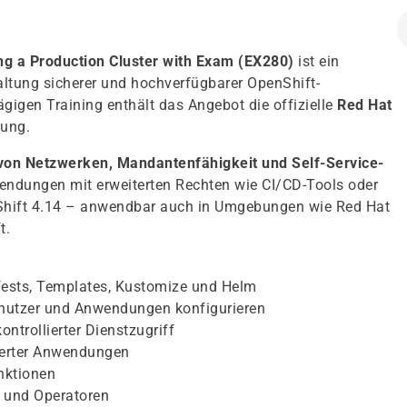
ing a Production Cluster with Exam (EX280)
ist ein
waltung sicherer und hochverfügbarer OpenShift-
igen Training enthält das Angebot die offizielle
Red Hat
fung.
von Netzwerken, Mandantenfähigkeit und Self-Service-
ndungen mit erweiterten Rechten wie CI/CD-Tools oder
nShift 4.14 – anwendbar auch in Umgebungen wie Red Hat
t.
fests, Templates, Kustomize und Helm
Benutzer und Anwendungen konfigurieren
ntrollierter Dienstzugriff
sierter Anwendungen
unktionen
 und Operatoren