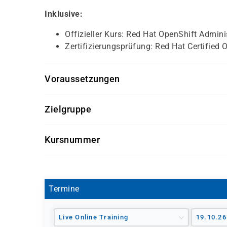
Inklusive:
Offizieller Kurs: Red Hat OpenShift Admini
Zertifizierungsprüfung: Red Hat Certified
Voraussetzungen
Absolvierter Kurs
Red Hat OpenShift Admini
Zielgruppe
vergleichbare Kenntnisse
Grundkenntnisse in Bash-Shell, Datei-/Pr
System-, Cloud- und Plattformadministrat
Kursnummer
Empfohlen:
Getting Started with Linux F
Site Reliability Engineers, DevOps Engineer
RHOC2E
IT-Fachkräfte mit Verantwortung für Anwen
Termine
Live Online Training
19.10.26