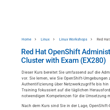
Direkt
alysieren,
zum
Inhalt
rbessern
d
levante
halte
zuzeigen.
Pfadnavigation
Home
Linux
Linux Workshops
Red Hat
Alles
Red Hat OpenShift Administr
akzeptieren
Cluster with Exam (EX280)
Einstellungen
Ablehnen
Dieser Kurs bereitet Sie umfassend auf die Adm
vor. Sie lernen, wie Sie OpenShift-Umgebungen 
Authentifizierung über Netzwerkzugriffe bis hi
ressum
Datenschutzhinweis
Training fokussiert auf die täglichen Herausfo
notwendigen Kompetenzen für die Umsetzung mo
Nach dem Kurs sind Sie in der Lage, OpenShift-