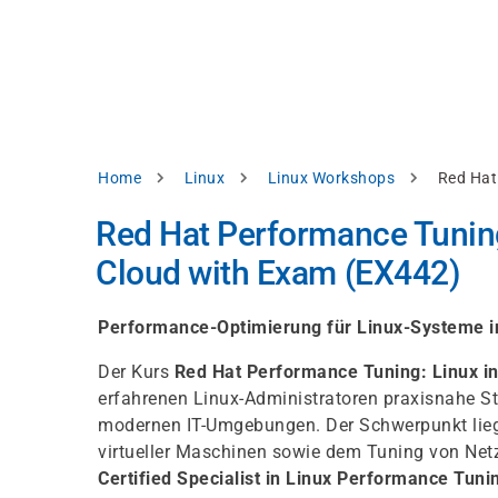
Direkt
alysieren,
zum
Inhalt
rbessern
d
levante
halte
zuzeigen.
Pfadnavigation
Home
Linux
Linux Workshops
Red Hat
Alles
Red Hat Performance Tuning:
akzeptieren
Cloud with Exam (EX442)
Einstellungen
Ablehnen
Performance-Optimierung für Linux-Systeme i
Der Kurs
Red Hat Performance Tuning: Linux in
erfahrenen Linux-Administratoren praxisnahe St
ressum
Datenschutzhinweis
modernen IT-Umgebungen. Der Schwerpunkt liegt
virtueller Maschinen sowie dem Tuning von Ne
Certified Specialist in Linux Performance Tuni