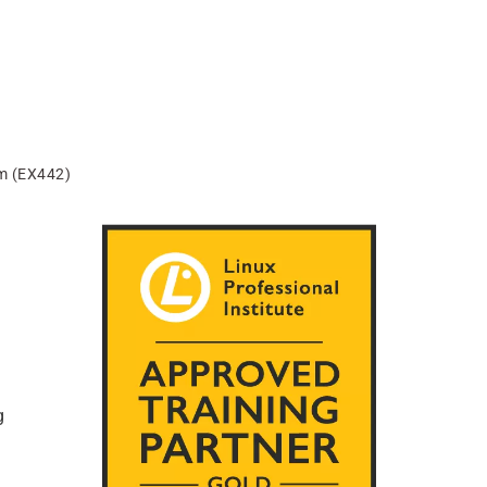
am (EX442)
g