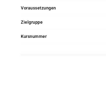
Voraussetzungen
Red Hat Certified Engineer (RHCE®) oder v
Zielgruppe
Linux
Erfahrene Linux-Systemadministratoren
Kursnummer
IT-Fachkräfte mit Verantwortung für Per
RHTUN
Architekten und technische Entscheider im 