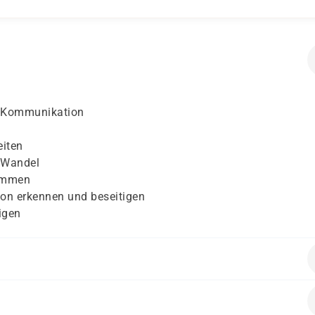
er Kommunikation
iten
m Wandel
immen
ion erkennen und beseitigen
igen
en folgende Vorkenntnisse mitbringen: