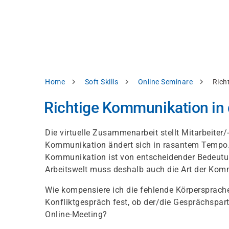
Direkt
alysieren,
zum
Inhalt
rbessern
d
levante
halte
zuzeigen.
Pfadnavigation
Home
Soft Skills
Online Seminare
Rich
Alles
Richtige Kommunikation in d
akzeptieren
Einstellungen
Die virtuelle Zusammenarbeit stellt Mitarbeite
Kommunikation ändert sich in rasantem Tempo. 
Ablehnen
Kommunikation ist von entscheidender Bedeutun
Arbeitswelt muss deshalb auch die Art der Ko
ressum
Datenschutzhinweis
Wie kompensiere ich die fehlende Körpersprache 
Konfliktgespräch fest, ob der/die Gesprächspar
Online-Meeting?