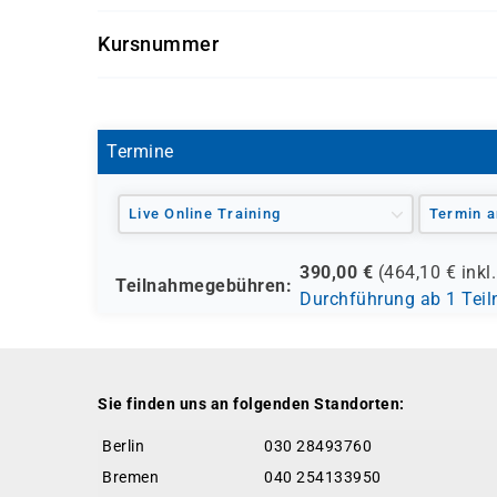
Dieser Kurs richtet sich an Mitarbeiter/-innen au
Kursnummer
SK 3572
Termine
Live Online Training
Termin a
390,00
€
(
464,10
€ inkl
Teilnahmegebühren:
Durchführung ab 1 Tei
Sie finden uns an folgenden Standorten:
Berlin
030 28493760
Bremen
040 254133950