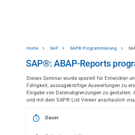
Direkt
alysieren,
zum
Inhalt
rbessern
d
levante
halte
zuzeigen.
Pfadnavigation
Home
SAP
SAP® Programmierung
SA
Alles
SAP®: ABAP-Reports progr
akzeptieren
Einstellungen
Dieses Seminar wurde speziell für Entwickler un
Fähigkeit, aussagekräftige Auswertungen zu erst
Ablehnen
Eingabe von Datenabgrenzungen zu gestalten. 
und mit dem SAP® List Viewer anschaulich visua
ressum
Datenschutzhinweis
Dauer