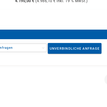
4.190,00
€
(
4.986,10
€ inkl.
19 %
MwSt.)
nfragen
UNVERBINDLICHE ANFRAGE