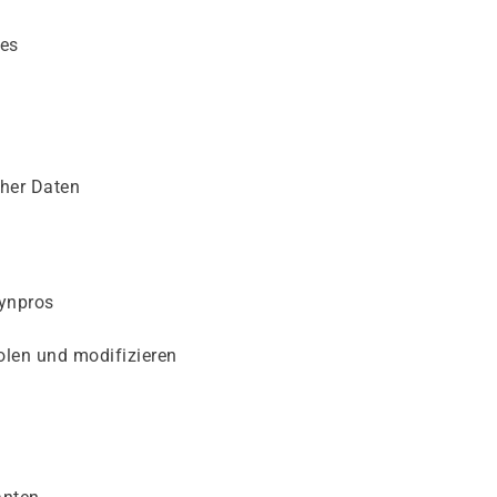
des
cher Daten
dynpros
olen und modifizieren