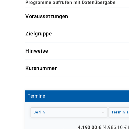
Programme aufrufen mit Datenübergabe
Voraussetzungen
ABAP Workbench Grundlagen
(BC400K-AGM)
Zielgruppe
Entwickler und Berater
Hinweise
Getränke und Snacks sind im Seminarpreis enth
Kursnummer
BC405L-AGM
Termine
Berlin
Termin a
4.190,00
€
(
4.986,10
€ 