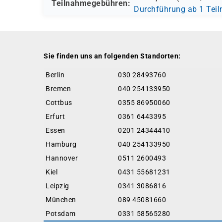
Teilnahmegebühren:
Durchführung ab 1 Tei
Sie finden uns an folgenden Standorten:
Berlin
030 28493760
Bremen
040 254133950
Cottbus
0355 86950060
Erfurt
0361 6443395
Essen
0201 24344410
Hamburg
040 254133950
Hannover
0511 2600493
Kiel
0431 55681231
Leipzig
0341 3086816
München
089 45081660
Potsdam
0331 58565280