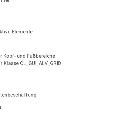
anten
ktive Elemente
r Kopf- und Fußbereiche
der Klasse CL_GUI_ALV_GRID
atenbeschaffung
n