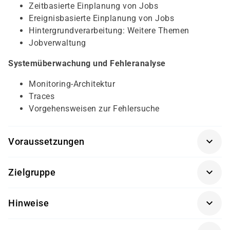
Zeitbasierte Einplanung von Jobs
Ereignisbasierte Einplanung von Jobs
Hintergrundverarbeitung: Weitere Themen
Jobverwaltung
Systemüberwachung und Fehleranalyse
Monitoring-Architektur
Traces
Vorgehensweisen zur Fehlersuche
Voraussetzungen
SAPTEC
Zielgruppe
Führungskräfte, Fachbereichsanwender und alle, die
Hinweise
mit der Administration der SAP®-Software zu tun
haben
Getränke und Snacks sind im Seminarpreis enthalten.