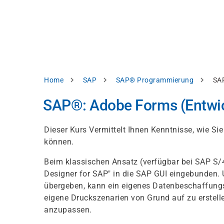
Direkt
alysieren,
zum
Inhalt
rbessern
d
levante
halte
zuzeigen.
Pfadnavigation
Home
SAP
SAP® Programmierung
SAP
Alles
SAP®: Adobe Forms (Entwic
akzeptieren
Einstellungen
Dieser Kurs Vermittelt Ihnen Kenntnisse, wie S
können.
Ablehnen
Beim klassischen Ansatz (verfügbar bei SAP S
Designer for SAP" in die SAP GUI eingebunden. 
ressum
Datenschutzhinweis
übergeben, kann ein eigenes Datenbeschaffungs
eigene Druckszenarien von Grund auf zu erstelle
anzupassen.