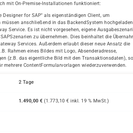
h mit On-Premise-Installationen funktioniert:
e Designer for SAP" als eigenständigen Client, um
en müssen anschließend in das BackendSystem hochgeladen
way Service. Es ist nicht vorgesehen, eigene Ausgabeszenar
e SAPSzenarien zu übernehmen. Dies beinhaltet die Überna
ateway Services. Außerdem erlaubt dieser neue Ansatz die
.B. Rahmen eines Bildes mit Logo, Absenderadresse,
 (z.B. das eigentliche Bild mit den Transaktionsdaten), s
für mehrere ContentFormularvorlagen wiederzuverwenden.
2 Tage
1.490,00
€
(
1.773,10
€ inkl.
19 %
MwSt.)