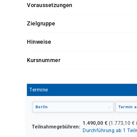
Voraussetzungen
Kenntnisse der Programmiersprache ABAP werd
Zielgruppe
Entwickler und Interessenten, die im Umfeld vo
Hinweise
geeignet für IT-Fachkräfte, die in SAP-Systeme
Getränke und Snacks sind im Seminarpreis enth
Kursnummer
AF01L-AGM
Termine
Berlin
Termin a
1.490,00
€
(
1.773,10
€ 
Teilnahmegebühren:
Durchführung ab 1 Tei