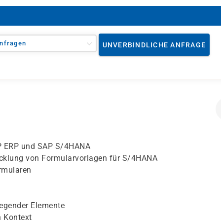
nfragen
UNVERBINDLICHE ANFRAGE
AP ERP und SAP S/4HANA
icklung von Formularvorlagen für S/4HANA
ormularen
legender Elemente
n Kontext