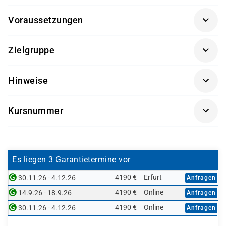
Voraussetzungen
Geschäftsprozesse im Financial Accounting
(AC010K-
Zielgruppe
AGM)
Sachbearbeiter und Führungskräfte im Bereich der
Hinweise
Finanzbuchhaltung
Getränke und Snacks sind im Seminarpreis enthalten.
Kursnummer
AC305L-AGM
Es liegen 3 Garantietermine vor
4190 €
Erfurt
30.11.26 - 4.12.26
Anfragen
4190 €
Online
14.9.26 - 18.9.26
Anfragen
4190 €
Online
30.11.26 - 4.12.26
Anfragen