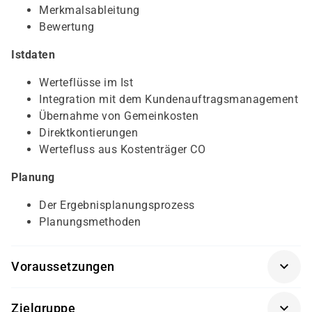
Merkmalsableitung
Bewertung
Istdaten
Werteflüsse im Ist
Integration mit dem Kundenauftragsmanagement
Übernahme von Gemeinkosten
Direktkontierungen
Wertefluss aus Kostenträger CO
Planung
Der Ergebnisplanungsprozess
Planungsmethoden
Voraussetzungen
Geschäftsprozesse im Management Accounting
Zielgruppe
(AC040K-AGM)