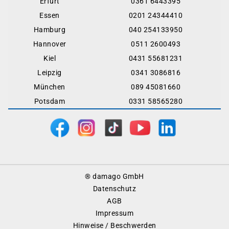
Erfurt
0361 6443395
Essen
0201 24344410
Hamburg
040 254133950
Hannover
0511 2600493
Kiel
0431 55681231
Leipzig
0341 3086816
München
089 45081660
Potsdam
0331 58565280
Footer
® damago GmbH
Menu
Datenschutz
AGB
Impressum
Hinweise / Beschwerden