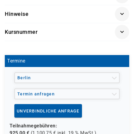
Key User und Berater
Hinweise
Getränke und Snacks sind im Seminarpreis enthalten.
Kursnummer
BC470K-AGM
Termine
Berlin
Termin anfragen
UNVERBINDLICHE ANFRAGE
Teilnahmegebühren:
925,00
€
(
1.100,75
€ inkl.
19 %
MwSt.)