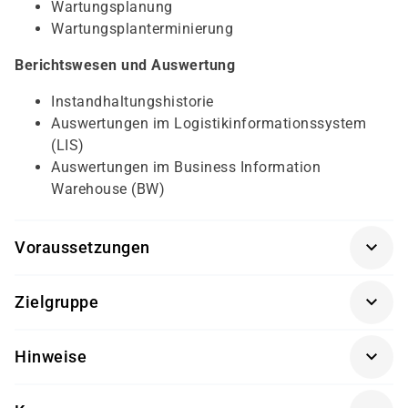
Wartungsplanung
Wartungsplanterminierung
Berichtswesen und Auswertung
Instandhaltungshistorie
Auswertungen im Logistikinformationssystem
(LIS)
Auswertungen im Business Information
Warehouse (BW)
Voraussetzungen
SAP® Überblick
(SAP01K-AGM)
Zielgruppe
Sachbearbeiter und Führungskräfte im Bereich der
Hinweise
Instandhaltung
Getränke und Snacks sind im Seminarpreis enthalten.