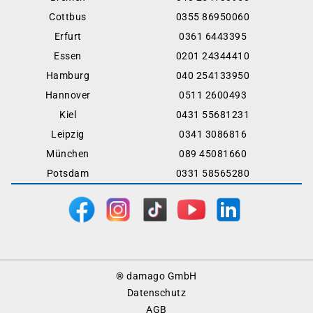
Cottbus
0355 86950060
Erfurt
0361 6443395
Essen
0201 24344410
Hamburg
040 254133950
Hannover
0511 2600493
Kiel
0431 55681231
Leipzig
0341 3086816
München
089 45081660
Potsdam
0331 58565280
Footer
® damago GmbH
Menu
Datenschutz
AGB