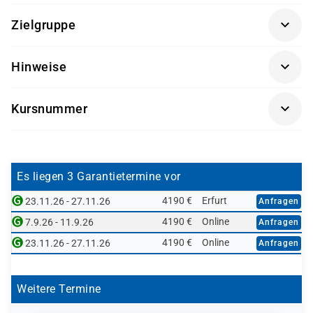
SAP® Überblick
(SAP01K-AGM)
Zielgruppe
Sachbearbeiter und Führungskräfte im Bereich der
Hinweise
Instandhaltung
Getränke und Snacks sind im Seminarpreis enthalten.
Kursnummer
PLM300L-AGM
Es liegen 3 Garantietermine vor
4190 €
Erfurt
23.11.26 - 27.11.26
Anfragen
4190 €
Online
7.9.26 - 11.9.26
Anfragen
4190 €
Online
23.11.26 - 27.11.26
Anfragen
Weitere Termine