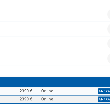
P
ling
titionsprozesse
 oder Anlagenbuchhaltung
alten.
von Investitionen
2390 €
Online
ANFR
2390 €
Online
ANFR