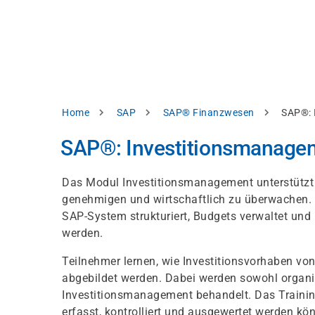
Direkt
alysieren,
zum
Inhalt
rbessern
d
levante
halte
zuzeigen.
Pfadnavigation
Home
SAP
SAP® Finanzwesen
SAP®: 
Alles
SAP®: Investitionsmanagem
akzeptieren
Einstellungen
Das Modul Investitionsmanagement unterstützt 
genehmigen und wirtschaftlich zu überwachen. I
Ablehnen
SAP-System strukturiert, Budgets verwaltet u
werden.
ressum
Datenschutzhinweis
Teilnehmer lernen, wie Investitionsvorhaben v
abgebildet werden. Dabei werden sowohl organi
Investitionsmanagement behandelt. Das Training
erfasst, kontrolliert und ausgewertet werden kö