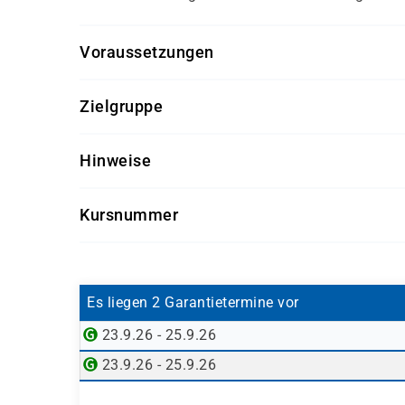
Voraussetzungen
Grundkenntnisse in der Bedienung von SA
Zielgruppe
Basiswissen im Finanzwesen oder Control
Verständnis betriebswirtschaftlicher Inves
Mitarbeiter aus Finanzwesen, Controlling
Hinweise
Projektmitarbeiter in Investitionsprojekten
Getränke und Snacks sind im Seminarpreis enth
Key User im SAP-Umfeld
Kursnummer
Verantwortliche für Planung und Kontrolle 
SAP-Berater oder Systemverantwortliche
SAP09L-AGM
Es liegen 2 Garantietermine vor
23.9.26 - 25.9.26
23.9.26 - 25.9.26