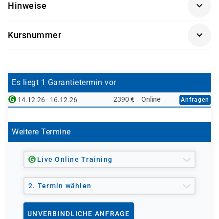
Hinweise
und Führungskräfte im Bereich Controlling sowie an
Projektmanager, die für die Einführung des Controllings
Getränke und Snacks sind im Seminarpreis enthalten.
zuständig sind
Kursnummer
AC405K-AGM
Es liegt 1 Garantietermin vor
2390 €
Online
14.12.26 - 16.12.26
Anfragen
Weitere Termine
Live Online Training
2. Termin wählen
UNVERBINDLICHE ANFRAGE