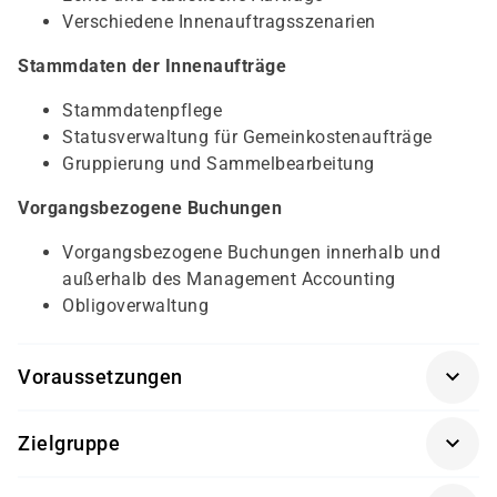
Verschiedene Innenauftragsszenarien
Stammdaten der Innenaufträge
Stammdatenpflege
Statusverwaltung für Gemeinkostenaufträge
Gruppierung und Sammelbearbeitung
Vorgangsbezogene Buchungen
Vorgangsbezogene Buchungen innerhalb und
außerhalb des Management Accounting
Obligoverwaltung
Voraussetzungen
Geschäftsprozesse im Management Accounting
Zielgruppe
(AC040K-AGM)
Sachbearbeiter und Führungskräfte in
Sachbearbeiter