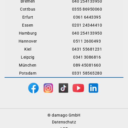
Bremen
040 254133950
Cottbus
0355 86950060
Erfurt
0361 6443395
Essen
0201 24344410
Hamburg
040 254133950
Hannover
0511 2600493
Kiel
0431 55681231
Leipzig
0341 3086816
München
089 45081660
Potsdam
0331 58565280
Footer
® damago GmbH
Menu
Datenschutz