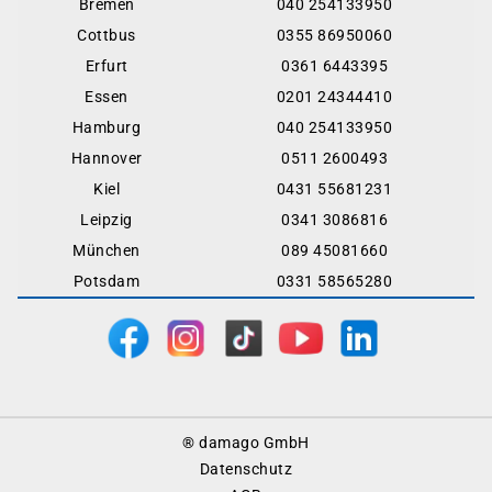
Bremen
040 254133950
Cottbus
0355 86950060
Erfurt
0361 6443395
Essen
0201 24344410
Hamburg
040 254133950
Hannover
0511 2600493
Kiel
0431 55681231
Leipzig
0341 3086816
München
089 45081660
Potsdam
0331 58565280
Footer
® damago GmbH
Menu
Datenschutz