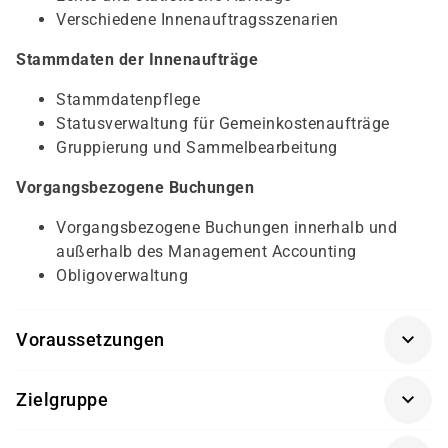
Verschiedene Innenauftragsszenarien
Stammdaten der Innenaufträge
Stammdatenpflege
Statusverwaltung für Gemeinkostenaufträge
Gruppierung und Sammelbearbeitung
Vorgangsbezogene Buchungen
Vorgangsbezogene Buchungen innerhalb und
außerhalb des Management Accounting
Obligoverwaltung
Voraussetzungen
Geschäftsprozesse im Management Accounting
Zielgruppe
(AC040K-AGM)
Sachbearbeiter und Führungskräfte in
Sachbearbeiter