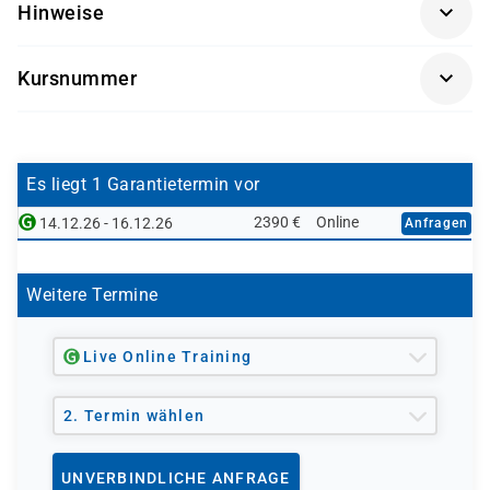
Hinweise
und Führungskräfte im Bereich Controlling sowie an
Projektmanager, die für die Einführung des Controllings
Getränke und Snacks sind im Seminarpreis enthalten.
zuständig sind
Kursnummer
AC405K-AGM
Es liegt 1 Garantietermin vor
2390 €
Online
14.12.26 - 16.12.26
Anfragen
Weitere Termine
Live Online Training
2. Termin wählen
UNVERBINDLICHE ANFRAGE