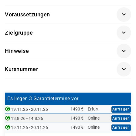
Voraussetzungen
Für diesen Kurs sind keine besonderen Vorkenntnisse
Zielgruppe
nötig.
Entwickler und Berater
Hinweise
Getränke und Snacks sind im Seminarpreis enthalten.
Kursnummer
BC100L-AGM
Es liegen 3 Garantietermine vor
1490 €
Erfurt
19.11.26 - 20.11.26
Anfragen
1490 €
Online
13.8.26 - 14.8.26
Anfragen
1490 €
Online
19.11.26 - 20.11.26
Anfragen