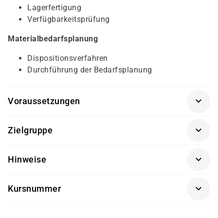
Lagerfertigung
Verfügbarkeitsprüfung
Materialbedarfsplanung
Dispositionsverfahren
Durchführung der Bedarfsplanung
Voraussetzungen
SAP® Überblick
(SAP01K-AGM)
Zielgruppe
Sachbearbeiter und Führungskräfte im Bereich
Hinweise
Produktionsplanung sowie Projektteammitglieder und
Key-User
Getränke und Snacks sind im Seminarpreis enthalten.
Kursnummer
SCM100K-AGM