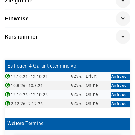
Zielgruppe
nötig.
Entwickler und Berater
Hinweise
Getränke und Snacks sind im Seminarpreis enthalten.
Kursnummer
BC407K-AGM
Es liegen 4 Garantietermine vor
925 €
Erfurt
12.10.26 - 12.10.26
Anfragen
925 €
Online
10.8.26 - 10.8.26
Anfragen
925 €
Online
12.10.26 - 12.10.26
Anfragen
925 €
Online
2.12.26 - 2.12.26
Anfragen
Weitere Termine