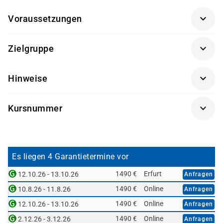
Voraussetzungen
Für diesen Kurs sind keine besonderen Vorkenntnisse
Zielgruppe
nötig.
Entwickler und Berater
Hinweise
Getränke und Snacks sind im Seminarpreis enthalten.
Kursnummer
BC407L-AGM
Es liegen 4 Garantietermine vor
1490 €
Erfurt
12.10.26 - 13.10.26
Anfragen
1490 €
Online
10.8.26 - 11.8.26
Anfragen
1490 €
Online
12.10.26 - 13.10.26
Anfragen
1490 €
Online
2.12.26 - 3.12.26
Anfragen