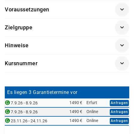
Voraussetzungen
Für diesen Kurs sind keine besonderen Vorkenntnisse
Zielgruppe
nötig.
Führungskräfte, Fachbereichsanwender und alle, die
Hinweise
sich intensiver mit dem Thema befassen möchten,
sowie Projektteammitglieder, die in die
Getränke und Snacks sind im Seminarpreis enthalten.
Implementierung von SAP®-Software involviert sind.
Kursnummer
SAP01K-AGM
Es liegen 3 Garantietermine vor
1490 €
Erfurt
7.9.26 - 8.9.26
Anfragen
1490 €
Online
7.9.26 - 8.9.26
Anfragen
1490 €
Online
23.11.26 - 24.11.26
Anfragen