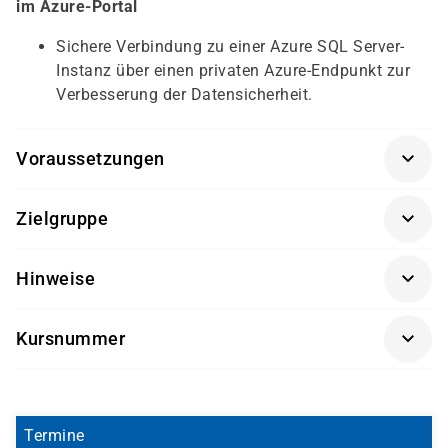
im Azure-Portal
Sichere Verbindung zu einer Azure SQL Server-
Instanz über einen privaten Azure-Endpunkt zur
Verbesserung der Datensicherheit.
Voraussetzungen
Für diesen Lernpfad sind keine spezifischen
Zielgruppe
Voraussetzungen erforderlich.
Der Kurs richtet sich an Administratoren und
Hinweise
Sicherheitstechniker, die für die Absicherung von Azure-
Diensten und -Workloads verantwortlich sind. Er eignet
Getränke und Snacks sind im Seminarpreis enthalten.
sich besonders für Personen, die ihre Kenntnisse im
Kursnummer
Bereich Cloud-Sicherheit und Compliance erweitern
möchten.
SC-5002
Termine