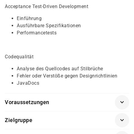
Acceptance Test-Driven Development
Einführung
Ausführbare Spezifikationen
Performancetests
Codequalität
Analyse des Quellcodes auf Stilbrüche
Fehler oder Verstöße gegen Designrichtlinien
JavaDocs
Voraussetzungen
Für diesen Kurs sollten die Kursteilnehmer/-innen
Zielgruppe
folgende Vorkenntnisse mitbringen:
Dieser Kurs richtet sich an Entwickler/-innen, die
Scrum Grundkenntnisse