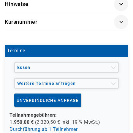
Hinweise
erlernen möchten, wie Softwareentwicklung in einem
Erfahrungen im Erstellen von Webapplikationen
agilen Team mit Scrum funktioniert.
mit dem Spring-Framework
Seminarunterlagen und Getränke sind im Seminarpreis
Kursnummer
enthalten.
PM 1005
Termine
Essen
Weitere Termine anfragen
UNVERBINDLICHE ANFRAGE
Teilnahmegebühren:
1.950,00
€
(
2.320,50
€ inkl.
19 %
MwSt.)
Durchführung ab 1 Teilnehmer