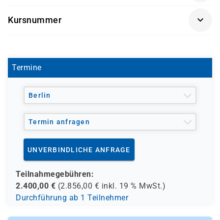
Prüfung: Pearson VUE Examen 300-720
CompTIA Security+, EC-Council, Global
Kursnummer
Information Assurance Certification (GIAC) und
ISACA
D 7521
Windows Kenntnisse: Microsoft (Microsoft
Spezialist, Microsoft Certified Solutions
Termine
Associate (MCSA) Microsoft Certified Systems
Engineer (MCSE), CompTIA (A+, Network+,
Server+)
Berlin
Termin anfragen
UNVERBINDLICHE ANFRAGE
Teilnahmegebühren:
2.400,00
€
(
2.856,00
€ inkl.
19 %
MwSt.)
Durchführung ab 1 Teilnehmer