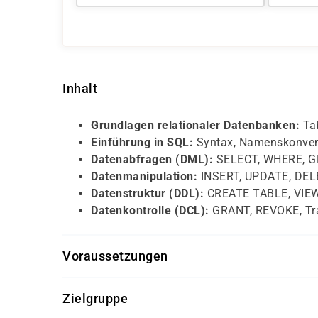
Inhalt
Grundlagen relationaler Datenbanken:
Tab
Einführung in SQL:
Syntax, Namenskonvent
Datenabfragen (DML):
SELECT, WHERE, GR
Datenmanipulation:
INSERT, UPDATE, DEL
Datenstruktur (DDL):
CREATE TABLE, VIEW
Datenkontrolle (DCL):
GRANT, REVOKE, Tr
Voraussetzungen
Erfahrung im Umgang mit Computern
Zielgruppe
Freude an analytischem Denken und Abstr