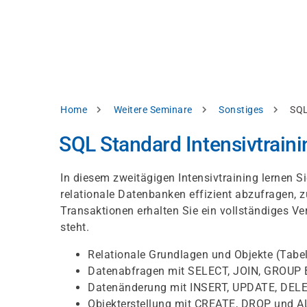
Direkt
alysieren,
zum
Inhalt
rbessern
d
levante
halte
zuzeigen.
Pfadnavigation
Home
Weitere Seminare
Sonstiges
SQL
Alles
SQL Standard Intensivtraini
akzeptieren
Einstellungen
In diesem zweitägigen Intensivtraining lernen 
relationale Datenbanken effizient abzufragen, 
Ablehnen
Transaktionen erhalten Sie ein vollständiges V
steht.
ressum
Datenschutzhinweis
Relationale Grundlagen und Objekte (Tabel
Datenabfragen mit SELECT, JOIN, GROUP B
Datenänderung mit INSERT, UPDATE, DEL
Objekterstellung mit CREATE, DROP und 