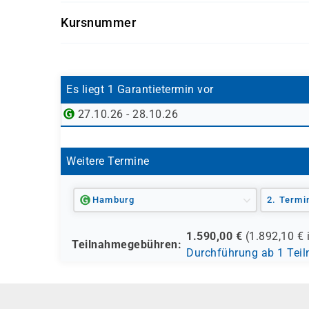
Grundkenntnisse relationaler Datenbanken 
Entwicklerinnen und Entwickler, die SQL
Kursnummer
Analystinnen und Analysten im Datenumfe
Dieses Training eignet sich für Einsteigerinnen 
SQLIN
Business-Anwenderinnen und -Anwender 
Interessierte Personen, die SQL strukturie
Es liegt 1 Garantietermin vor
Ideal für alle, die SQL-basierte Datenbanken fu
entwickeln möchten.
27.10.26 - 28.10.26
Weitere Termine
Hamburg
2. Termi
1.590,00
€
(
1.892,10
€ 
Teilnahmegebühren:
Durchführung ab 1 Tei