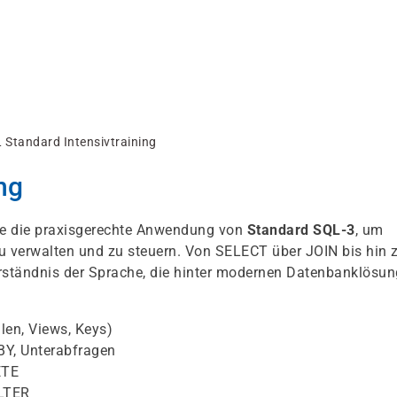
 Standard Intensivtraining
ng
Sie die praxisgerechte Anwendung von
Standard SQL-3
, um
zu verwalten und zu steuern. Von SELECT über JOIN bis hin 
erständnis der Sprache, die hinter modernen Datenbanklösu
len, Views, Keys)
Y, Unterabfragen
ETE
ALTER