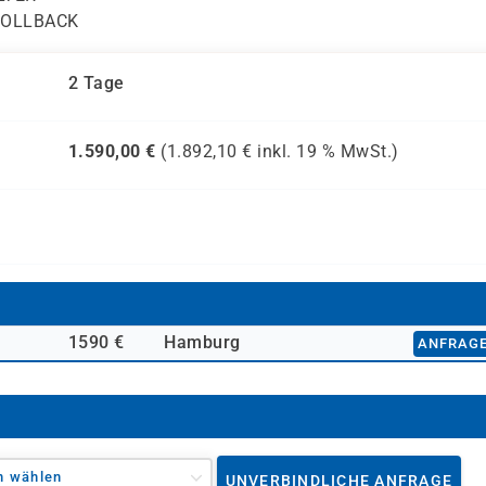
 ROLLBACK
2 Tage
1.590,00
€
(
1.892,10
€ inkl.
19 %
MwSt.)
1590 €
Hamburg
ANFRAG
n wählen
UNVERBINDLICHE ANFRAGE