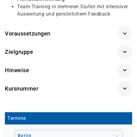
Team-Training in mehreren Stufen mit intensiver
Auswertung und persönlichem Feedback
Voraussetzungen
Für diesen Kurs sollten die Kursteilnehmer/-innen
Zielgruppe
folgende Vorkenntnisse mitbringen:
Dieser Kurs richtet sich an Fach- und Führungskräfte.
keine
Hinweise
Getränke und Snacks sind im Seminarpreis enthalten.
Kursnummer
SK 3514
Termine
Berlin