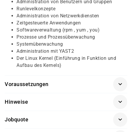
Administration von Benutzern und Gruppen
Runlevelkonzepte
Administration von Netzwerkdiensten
Zeitgesteuerte Anwendungen
Softwareverwaltung (rpm , yum , you)
Prozesse und Prozessüberwachung
Systemüberwachung
Administration mit YAST2
Der Linux Kernel (Einführung in Funktion und
Aufbau des Kernels)
Voraussetzungen
Für diesen Kurs sollten die Kursteilnehmer/-innen
Hinweise
folgende Vorkenntnisse mitbringen:
Getränke und Snacks sind im Seminarpreis enthalten.
keine
Jobquote
100%