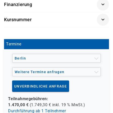
Finanzierung
Förderung durch
Kursnummer
- den Europäischen Sozialfond ESF
L 1091
- den Berufsförderungsdienst der Bundeswehr (BFD)
- verschiedene Berufsgenossenschaften
- regionale Einrichtungen
Termine
und andere Träger möglich
Berlin
Weitere Termine anfragen
UNVERBINDLICHE ANFRAGE
Teilnahmegebühren:
1.470,00
€
(
1.749,30
€ inkl.
19 %
MwSt.)
Durchführung ab 1 Teilnehmer