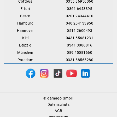
Cottbus
0355 86950060
Erfurt
0361 6443395
Essen
0201 24344410
Hamburg
040 254133950
Hannover
0511 2600493
Kiel
0431 55681231
Leipzig
0341 3086816
München
089 45081660
Potsdam
0331 58565280
Footer
® damago GmbH
Menu
Datenschutz
AGB