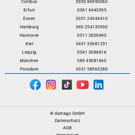
Cottbus
0355 86950060
Erfurt
0361 6443395
Essen
0201 24344410
Hamburg
040 254133950
Hannover
0511 2600493
Kiel
0431 55681231
Leipzig
0341 3086816
München
089 45081660
Potsdam
0331 58565280
Footer
® damago GmbH
Menu
Datenschutz
AGB