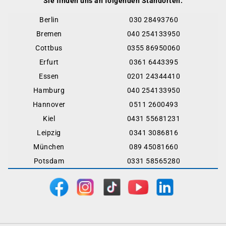
Sie finden uns an folgenden Standorten:
Berlin
030 28493760
Bremen
040 254133950
Cottbus
0355 86950060
Erfurt
0361 6443395
Essen
0201 24344410
Hamburg
040 254133950
Hannover
0511 2600493
Kiel
0431 55681231
Leipzig
0341 3086816
München
089 45081660
Potsdam
0331 58565280