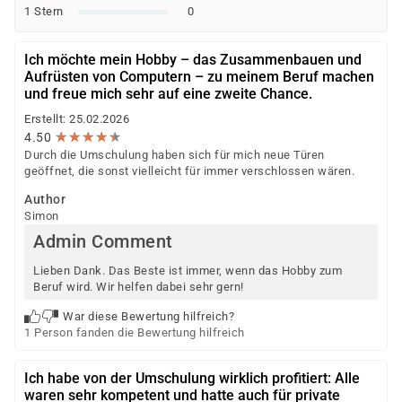
Arbeit)
1 Stern
0
Berufsförderungsdienst (BFD) der Bundeswehr
Deutsche Rentenversicherung
Ich möchte mein Hobby – das Zusammenbauen und
Europäischer Sozialfonds (ESF)
Aufrüsten von Computern – zu meinem Beruf machen
Weitere öffentliche oder private Kostenträger
und freue mich sehr auf eine zweite Chance.
Erstellt: 25.02.2026
Ob eine Förderung oder Kostenübernahme möglich ist,
★
★
★
★
★
★
★
★
★
★
4.50
entscheidet der jeweilige Kostenträger nach einer
Durch die Umschulung haben sich für mich neue Türen
individuellen Prüfung Ihrer persönlichen
geöffnet, die sonst vielleicht für immer verschlossen wären.
Voraussetzungen und Förderfähigkeit.
Author
Simon
Admin Comment
Lieben Dank. Das Beste ist immer, wenn das Hobby zum
Beruf wird. Wir helfen dabei sehr gern!
War diese Bewertung hilfreich?
1 Person fanden die Bewertung hilfreich
Ich habe von der Umschulung wirklich profitiert: Alle
waren sehr kompetent und hatte auch für private