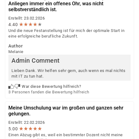
Anliegen immer ein offenes Ohr, was nicht
selbstverständlich ist.
Erstellt: 23.02.2026
★
★
★
★
★
★
★
★
★
★
4.40
Und die neue Festanstellung ist für mich der optimale Start in
eine erfolgreiche berufliche Zukunft.
Author
Melanie
Admin Comment
Lieben Dank. Wir helfen sehr gern, auch wenn es mal nichts
mit IT zu tun hat.
War diese Bewertung hilfreich?
3 Personen fanden die Bewertung hilfreich
Meine Umschulung war im großen und ganzen sehr
gelungen.
Erstellt: 22.02.2026
★
★
★
★
★
★
★
★
★
★
5.00
Einen Abzug gibt es, weil ein bestimmter Dozent nicht meine