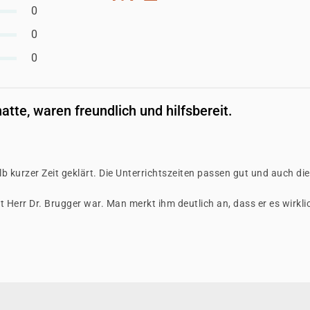
ger
0
 ist, entscheidet der jeweilige Kostenträger nach einer
0
ssetzungen und Förderfähigkeit.
0
hatte, waren freundlich und hilfsbereit.
 kurzer Zeit geklärt. Die Unterrichtszeiten passen gut und auch die
t Herr Dr. Brugger war. Man merkt ihm deutlich an, dass er es wirkli