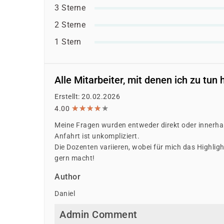
Weitere öffentliche oder private Kostenträ
3 Sterne
Ob eine Förderung oder Kostenübernahme möglich
2 Sterne
individuellen Prüfung Ihrer persönlichen Vorau
1 Stern
Alle Mitarbeiter, mit denen ich zu tun 
Erstellt: 20.02.2026
★
★
★
★
★
★
★
★
★
★
4.00
Meine Fragen wurden entweder direkt oder innerhalb
Anfahrt ist unkompliziert.
Die Dozenten variieren, wobei für mich das Highligh
gern macht!
Author
Daniel
Admin Comment