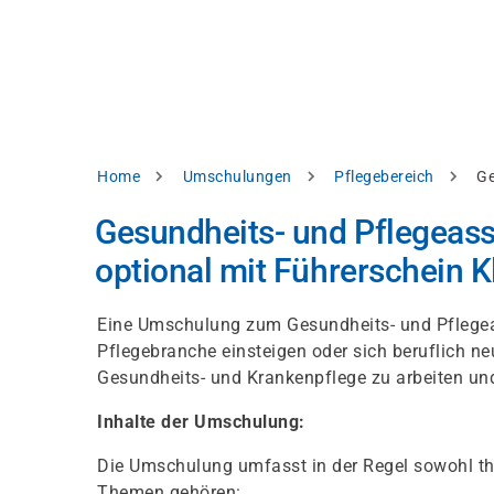
Direkt
alysieren,
zum
Inhalt
rbessern
d
levante
halte
zuzeigen.
Pfadnavigation
Home
Umschulungen
Pflegebereich
Ge
Alles
Gesundheits- und Pflegeas
akzeptieren
optional mit Führerschein Kl
Einstellungen
Ablehnen
Eine Umschulung zum Gesundheits- und Pflegeass
Pflegebranche einsteigen oder sich beruflich ne
Gesundheits- und Krankenpflege zu arbeiten und
ressum
Datenschutzhinweis
Inhalte der Umschulung:
Die Umschulung umfasst in der Regel sowohl the
Themen gehören: