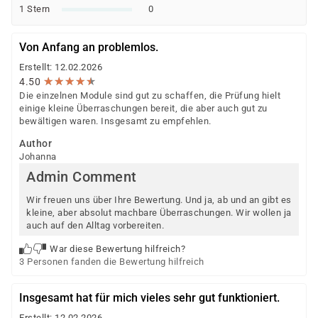
Arbeit)
1 Stern
0
Berufsförderungsdienst (BFD) der Bundeswehr
Deutsche Rentenversicherung
Von Anfang an problemlos.
Europäischer Sozialfonds (ESF)
Erstellt: 12.02.2026
Weitere öffentliche oder private Kostenträger
★
★
★
★
★
★
★
★
★
★
4.50
Die einzelnen Module sind gut zu schaffen, die Prüfung hielt
Ob eine Förderung oder Kostenübernahme möglich ist,
einige kleine Überraschungen bereit, die aber auch gut zu
entscheidet der jeweilige Kostenträger nach einer
bewältigen waren. Insgesamt zu empfehlen.
individuellen Prüfung Ihrer persönlichen
Author
Voraussetzungen und Förderfähigkeit.
Johanna
Admin Comment
Wir freuen uns über Ihre Bewertung. Und ja, ab und an gibt es
kleine, aber absolut machbare Überraschungen. Wir wollen ja
auch auf den Alltag vorbereiten.
War diese Bewertung hilfreich?
3 Personen fanden die Bewertung hilfreich
Insgesamt hat für mich vieles sehr gut funktioniert.
Erstellt: 12.02.2026