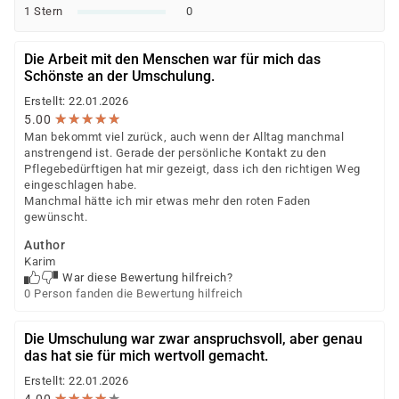
Arbeit)
1 Stern
0
Berufsförderungsdienst (BFD) der Bundeswehr
Deutsche Rentenversicherung
Die Arbeit mit den Menschen war für mich das
Europäischer Sozialfonds (ESF)
Schönste an der Umschulung.
Weitere öffentliche oder private Kostenträger
Erstellt: 22.01.2026
★
★
★
★
★
★
★
★
★
★
5.00
Ob eine Förderung oder Kostenübernahme möglich ist,
Man bekommt viel zurück, auch wenn der Alltag manchmal
entscheidet der jeweilige Kostenträger nach einer
anstrengend ist. Gerade der persönliche Kontakt zu den
individuellen Prüfung Ihrer persönlichen
Pflegebedürftigen hat mir gezeigt, dass ich den richtigen Weg
eingeschlagen habe.
Voraussetzungen und Förderfähigkeit.
Manchmal hätte ich mir etwas mehr den roten Faden
gewünscht.
Author
Karim
War diese Bewertung hilfreich?
0 Person fanden die Bewertung hilfreich
Die Umschulung war zwar anspruchsvoll, aber genau
das hat sie für mich wertvoll gemacht.
Erstellt: 22.01.2026
★
★
★
★
★
★
★
★
★
★